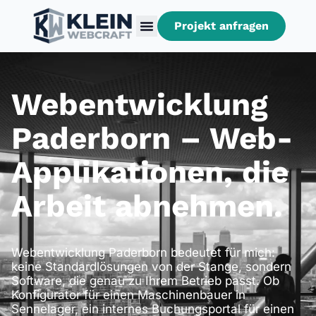
Projekt anfragen
Webentwick­lung
Paderborn – Web-
Applikationen, die
Arbeit abnehmen.
Webentwicklung Paderborn bedeutet für mich:
keine Standardlösungen von der Stange, sondern
Software, die genau zu Ihrem Betrieb passt. Ob
Konfigurator für einen Maschinenbauer in
Sennelager, ein internes Buchungsportal für einen