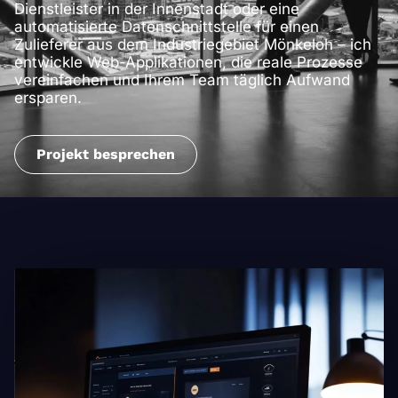
Dienstleister in der Innenstadt oder eine
automatisierte Datenschnittstelle für einen
Zulieferer aus dem Industriegebiet Mönkeloh – ich
entwickle Web-Applikationen, die reale Prozesse
vereinfachen und Ihrem Team täglich Aufwand
ersparen.
Projekt besprechen