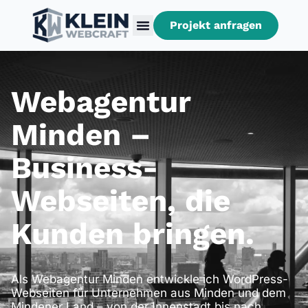
Projekt anfragen
Webagentur
Minden –
Business-
Webseiten, die
Kunden bringen.
Als Webagentur Minden entwickle ich WordPress-
Webseiten für Unternehmen aus Minden und dem
Mindener Land – von der Innenstadt bis nach