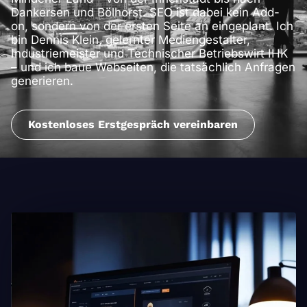
Dankersen und Bölhorst. SEO ist dabei kein Add-
on, sondern von der ersten Seite an eingeplant. Ich
bin Dennis Klein, gelernter Mediengestalter,
Industriemeister und Technischer Betriebswirt IHK
– und ich baue Webseiten, die tatsächlich Anfragen
generieren.
Kostenloses Erstgespräch vereinbaren