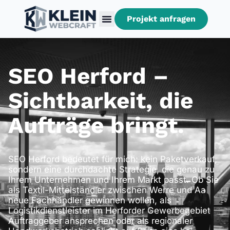
Projekt anfragen
SEO Herford –
Sichtbarkeit, die
Aufträge bringt.
SEO Herford bedeutet für mich: kein Paketverkauf,
sondern eine durchdachte Strategie, die genau zu
Ihrem Unternehmen und Ihrem Markt passt. Ob Sie
als Textil-Mittelständler zwischen Werre und Aa
neue Fachhändler gewinnen wollen, als
Logistikdienstleister im Herforder Gewerbegebiet
Auftraggeber ansprechen oder als regionaler