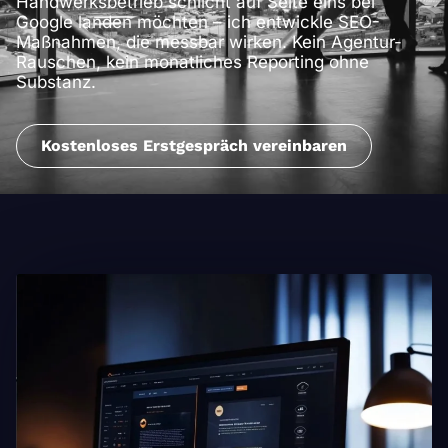
Handwerksbetrieb schlicht auf Seite eins bei
Google landen möchten – ich entwickle SEO-
Maßnahmen, die messbar wirken. Kein Agentur-
Rauschen, kein monatliches Reporting ohne
Substanz.
Kostenloses Erstgespräch vereinbaren